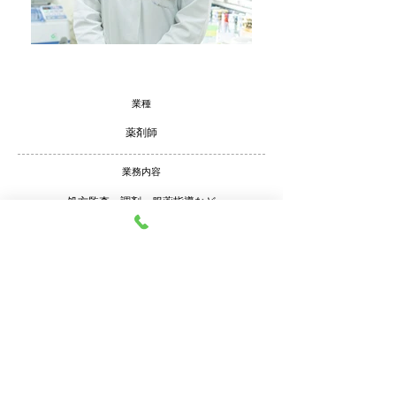
業種
​薬剤師
業務内容
処方監査・調剤・服薬指導など
雇用形態
​正社員
資格
​薬剤師
賃金